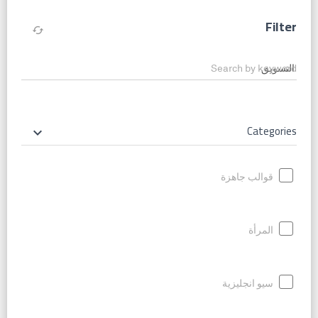
Filter
cached
Search by keyword
Categories
keyboard_arrow_down
قوالب جاهزة
المرأة
سيو انجليزية