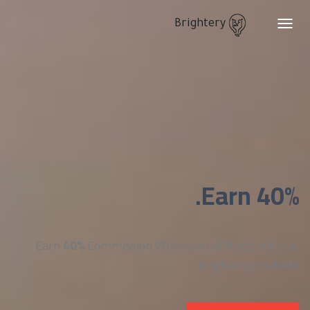
Brightery
Toggle
navigation
Earn 40%.
Earn
40%
Commission When you affiliate with us,
Brightery products