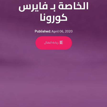
الخاصة بـ فايرس
كورونا
Published:
April 06, 2020
format_align_left
ريادة اعمال