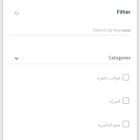
Filter
cached
Search by keyword
Categories
keyboard_arrow_down
قوالب جاهزة
المرأة
سيو انجليزية