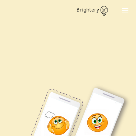
Brightery
Toggle
navigation