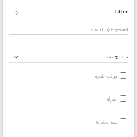
Filter
cached
Search by keyword
Categories
keyboard_arrow_down
قوالب جاهزة
المرأة
سيو انجليزية