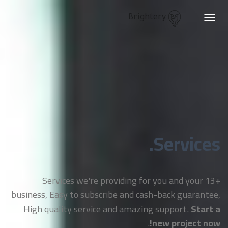
Brightery
Toggle
navigation
Services.
+13 Services we're providing for you and your
business, Easy to subscribe and cash-back guarantee,
High quality service and amazing support.
Start a
.
new project now!